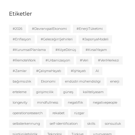
Etiketler
#2026
#DavranışsalEkonomi
#EnerjiTüketimi
#Enflasyon
#GeleceğinŞehirleri
#JaponyaModeli
#KurumsalPlanlama
#KöyeDönüş
#KırsalYaşam
#RemoteWork
#Urbanizasyon
#Veri
#VeriMerkezi
#Zamlar
#ÇalışmaHayatı
#İşHayatı
AI
bağımsızlık
Ekonomi
endüstri mühendisligi
enerji
erteleme
girişimcilik
güneş
kaliteliyasam
longevity
mindfullness
negatiflik
negativepeople
operationsresearch
rekabet
rüzgar
selbsterkennung
self-identification
skills
sonsuzluk
sürdürülebilirlik
Teknoloji
Türkiye
uzunyasam