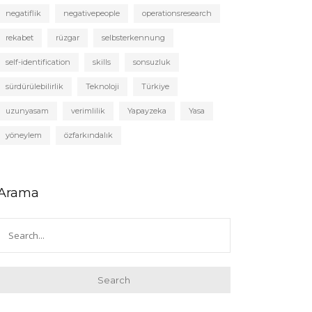
negatiflik
negativepeople
operationsresearch
rekabet
rüzgar
selbsterkennung
self-identification
skills
sonsuzluk
sürdürülebilirlik
Teknoloji
Türkiye
uzunyasam
verimlilik
Yapayzeka
Yasa
yöneylem
özfarkındalık
Arama
Search