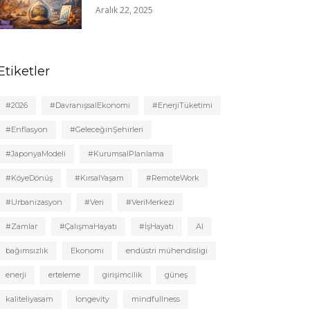
Aralık 22, 2025
Etiketler
#2026
#DavranışsalEkonomi
#EnerjiTüketimi
#Enflasyon
#GeleceğinŞehirleri
#JaponyaModeli
#KurumsalPlanlama
#KöyeDönüş
#KırsalYaşam
#RemoteWork
#Urbanizasyon
#Veri
#VeriMerkezi
#Zamlar
#ÇalışmaHayatı
#İşHayatı
AI
bağımsızlık
Ekonomi
endüstri mühendisligi
enerji
erteleme
girişimcilik
güneş
kaliteliyasam
longevity
mindfullness