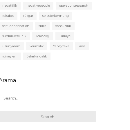
negatiflik
negativepeople
operationsresearch
rekabet
rüzgar
selbsterkennung
self-identification
skills
sonsuzluk
sürdürülebilirlik
Teknoloji
Türkiye
uzunyasam
verimlilik
Yapayzeka
Yasa
yöneylem
özfarkındalık
Arama
Search