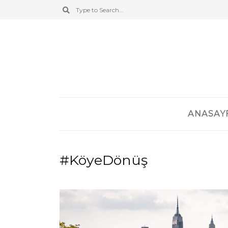
ANASAY
#KöyeDönüş