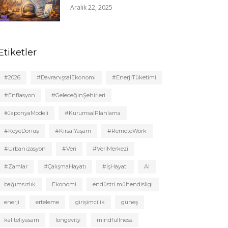
Aralık 22, 2025
Etiketler
#2026
#DavranışsalEkonomi
#EnerjiTüketimi
#Enflasyon
#GeleceğinŞehirleri
#JaponyaModeli
#KurumsalPlanlama
#KöyeDönüş
#KırsalYaşam
#RemoteWork
#Urbanizasyon
#Veri
#VeriMerkezi
#Zamlar
#ÇalışmaHayatı
#İşHayatı
AI
bağımsızlık
Ekonomi
endüstri mühendisligi
enerji
erteleme
girişimcilik
güneş
kaliteliyasam
longevity
mindfullness