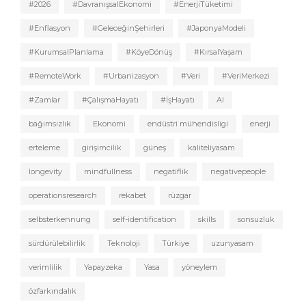
#2026
#DavranışsalEkonomi
#EnerjiTüketimi
#Enflasyon
#GeleceğinŞehirleri
#JaponyaModeli
#KurumsalPlanlama
#KöyeDönüş
#KırsalYaşam
#RemoteWork
#Urbanizasyon
#Veri
#VeriMerkezi
#Zamlar
#ÇalışmaHayatı
#İşHayatı
AI
bağımsızlık
Ekonomi
endüstri mühendisligi
enerji
erteleme
girişimcilik
güneş
kaliteliyasam
longevity
mindfullness
negatiflik
negativepeople
operationsresearch
rekabet
rüzgar
selbsterkennung
self-identification
skills
sonsuzluk
sürdürülebilirlik
Teknoloji
Türkiye
uzunyasam
verimlilik
Yapayzeka
Yasa
yöneylem
özfarkındalık