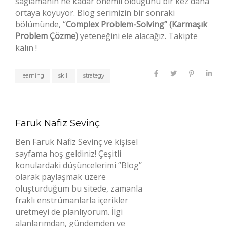
sağlamanın ne kadar önemli olduğunu bir kez daha
ortaya koyuyor. Blog serimizin bir sonraki
bölümünde, “
Complex Problem-Solving” (Karmaşık
Problem Çözme)
yeteneğini ele alacağız. Takipte
kalın !
learning
skill
strategy
Faruk Nafiz Sevinç
Ben Faruk Nafiz Sevinç ve kişisel
sayfama hoş geldiniz! Çeşitli
konulardaki düşüncelerimi ‘’Blog’’
olarak paylaşmak üzere
oluşturduğum bu sitede, zamanla
fraklı enstrümanlarla içerikler
üretmeyi de planlıyorum. İlgi
alanlarımdan, gündemden ve