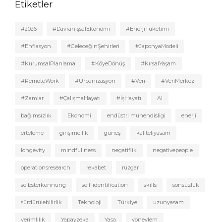
Etiketler
#2026
#DavranışsalEkonomi
#EnerjiTüketimi
#Enflasyon
#GeleceğinŞehirleri
#JaponyaModeli
#KurumsalPlanlama
#KöyeDönüş
#KırsalYaşam
#RemoteWork
#Urbanizasyon
#Veri
#VeriMerkezi
#Zamlar
#ÇalışmaHayatı
#İşHayatı
AI
bağımsızlık
Ekonomi
endüstri mühendisligi
enerji
erteleme
girişimcilik
güneş
kaliteliyasam
longevity
mindfullness
negatiflik
negativepeople
operationsresearch
rekabet
rüzgar
selbsterkennung
self-identification
skills
sonsuzluk
sürdürülebilirlik
Teknoloji
Türkiye
uzunyasam
verimlilik
Yapayzeka
Yasa
yöneylem