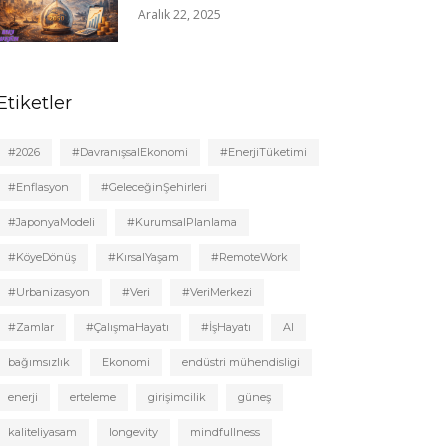
Aralık 22, 2025
Etiketler
#2026
#DavranışsalEkonomi
#EnerjiTüketimi
#Enflasyon
#GeleceğinŞehirleri
#JaponyaModeli
#KurumsalPlanlama
#KöyeDönüş
#KırsalYaşam
#RemoteWork
#Urbanizasyon
#Veri
#VeriMerkezi
#Zamlar
#ÇalışmaHayatı
#İşHayatı
AI
bağımsızlık
Ekonomi
endüstri mühendisligi
enerji
erteleme
girişimcilik
güneş
kaliteliyasam
longevity
mindfullness