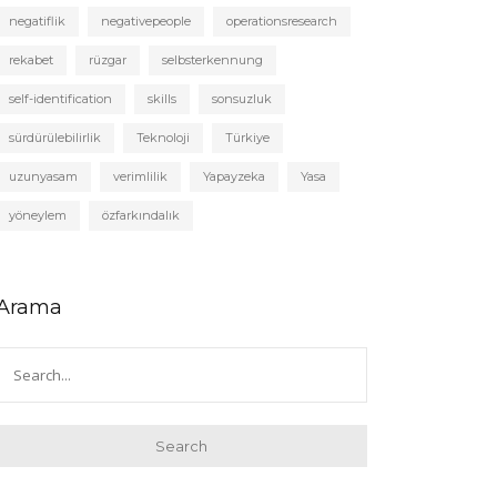
negatiflik
negativepeople
operationsresearch
rekabet
rüzgar
selbsterkennung
self-identification
skills
sonsuzluk
sürdürülebilirlik
Teknoloji
Türkiye
uzunyasam
verimlilik
Yapayzeka
Yasa
yöneylem
özfarkındalık
Arama
Search