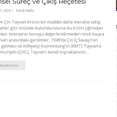
hsel Süreç ve Çıkış Reçetesi
, 2024
Faruk Nafiz
e Çin-Tayvan Krizini bir müddet daha merakla takip
tler göz önünde bulundurulursa bu krizin çığrından
lesi. İsterseniz konuyu değerlendirmeden önce kısaca
yvan arasındaki gerilimler, 1949’da Çin İç Savaşı’nın
a gelmesi ve milliyetçi Kuomintang’ın (KMT) Tayvan’a
mhuriyeti (ÇHC), Tayvan’ı kendi topraklarının…
Read more